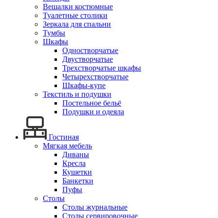
Вешалки костюмные
Туалетные столики
Зеркала для спальни
Тумбы
Шкафы
Одностворчатые
Двустворчатые
Трехстворчатые шкафы
Четырехстворчатые
Шкафы-купе
Текстиль и подушки
Постельное бельё
Подушки и одеяла
Гостиная
Мягкая мебель
Диваны
Кресла
Кушетки
Банкетки
Пуфы
Столы
Столы журнальные
Столы сервировочные