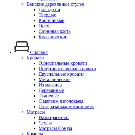
Венские деревянные стулья
Для кухни
Твердые
Коричневые
Орех
Слоновая кость
Классические
Спальня
Кровати
Односпальные кровати
Полутороспальные кровати
Двуспальные кровати
Металлические
Из массива
Деревянные
Тканевые
С мягким изголовьем
С подъемным механизмом
Матрасы
Наматрасники
Чехлы
Матрасы Сонум
Комоды