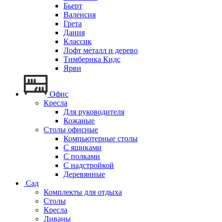
Бьерт
Валенсия
Грета
Дания
Классик
Лофт металл и дерево
Тимберика Кидс
Ярви
Офис
Кресла
Для руководителя
Кожаные
Столы офисные
Компьютерные столы
С ящиками
С полками
С надстройкой
Деревянные
Сад
Комплекты для отдыха
Столы
Кресла
Диваны