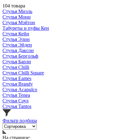
104 товара
Стулья Миэль
Стулья Мони
Стулья Мэйтон
Табуреты и пуфы Кен
Стулья Кейн
Стулья Элин
Стулья Эйден
Стулья Даксон
Стулья Бергольф
Стулья Барли
Стулья Chilli
Стулья Chilli Square
Стулья Eames
Стулья Brandy
Стулья Acapulco
Стулья Tenea
Стулья Соул
Стулья Tantos
Фильтр подбора
На странице: