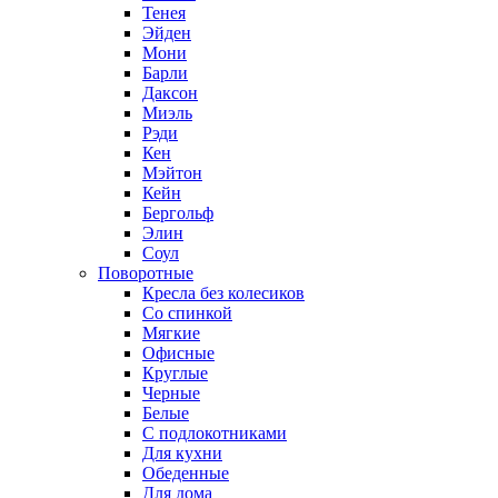
Тенея
Эйден
Мони
Барли
Даксон
Миэль
Рэди
Кен
Мэйтон
Кейн
Бергольф
Элин
Соул
Поворотные
Кресла без колесиков
Со спинкой
Мягкие
Офисные
Круглые
Черные
Белые
С подлокотниками
Для кухни
Обеденные
Для дома