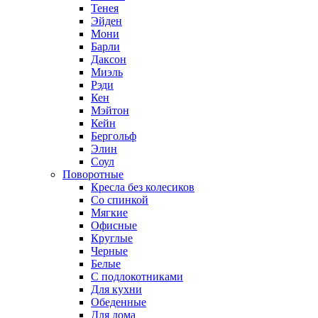
Тенея
Эйден
Мони
Барли
Даксон
Миэль
Рэди
Кен
Мэйтон
Кейн
Бергольф
Элин
Соул
Поворотные
Кресла без колесиков
Со спинкой
Мягкие
Офисные
Круглые
Черные
Белые
С подлокотниками
Для кухни
Обеденные
Для дома