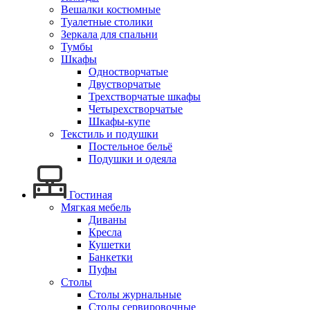
Вешалки костюмные
Туалетные столики
Зеркала для спальни
Тумбы
Шкафы
Одностворчатые
Двустворчатые
Трехстворчатые шкафы
Четырехстворчатые
Шкафы-купе
Текстиль и подушки
Постельное бельё
Подушки и одеяла
Гостиная
Мягкая мебель
Диваны
Кресла
Кушетки
Банкетки
Пуфы
Столы
Столы журнальные
Столы сервировочные