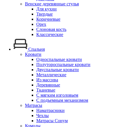
Венские деревянные стулья
Для кухни
Твердые
Коричневые
Орех
Слоновая кость
Классические
Спальня
Кровати
Односпальные кровати
Полутороспальные кровати
Двуспальные кровати
Металлические
Из массива
Деревянные
Тканевые
С мягким изголовьем
С подъемным механизмом
Матрасы
Наматрасники
Чехлы
Матрасы Сонум
Комоды