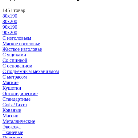
1451 товар
80x190
80x200
90x190
90x200
С изголовьем
Мягкое изголовье
Жесткое изголовье
С ящиками
Со спинкой
С основанием
С подъемным механизмом
С матрасом
Мягкие
Кушетки
Ортопедические
Стандартные
Софа/Тахта
Кованые
Массив
Металлические
Экокожа
Тканевые
Премиум