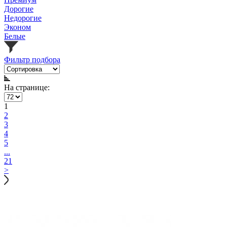
Дорогие
Недорогие
Эконом
Белые
Фильтр подбора
На странице:
1
2
3
4
5
...
21
>