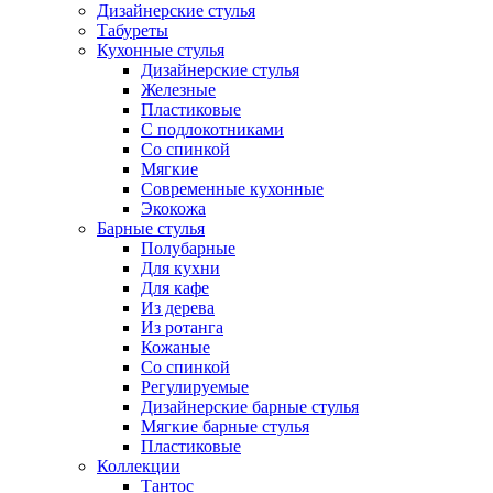
Дизайнерские стулья
Табуреты
Кухонные стулья
Дизайнерские стулья
Железные
Пластиковые
С подлокотниками
Со спинкой
Мягкие
Современные кухонные
Экокожа
Барные стулья
Полубарные
Для кухни
Для кафе
Из дерева
Из ротанга
Кожаные
Со спинкой
Регулируемые
Дизайнерские барные стулья
Мягкие барные стулья
Пластиковые
Коллекции
Тантос