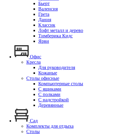
Бьерт
Валенсия
Грета
Дания
Классик
Лофт металл и дерево
Тимберика Кидс
Ярви
Офис
Кресла
Для руководителя
Кожаные
Столы офисные
Компьютерные столы
С ящиками
С полками
С надстройкой
Деревянные
Сад
Комплекты для отдыха
Столы