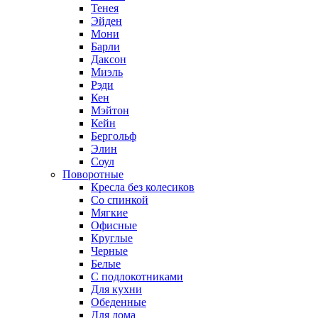
Тенея
Эйден
Мони
Барли
Даксон
Миэль
Рэди
Кен
Мэйтон
Кейн
Бергольф
Элин
Соул
Поворотные
Кресла без колесиков
Со спинкой
Мягкие
Офисные
Круглые
Черные
Белые
С подлокотниками
Для кухни
Обеденные
Для дома