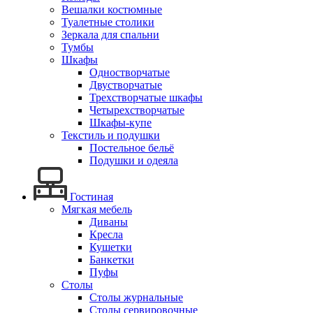
Вешалки костюмные
Туалетные столики
Зеркала для спальни
Тумбы
Шкафы
Одностворчатые
Двустворчатые
Трехстворчатые шкафы
Четырехстворчатые
Шкафы-купе
Текстиль и подушки
Постельное бельё
Подушки и одеяла
Гостиная
Мягкая мебель
Диваны
Кресла
Кушетки
Банкетки
Пуфы
Столы
Столы журнальные
Столы сервировочные