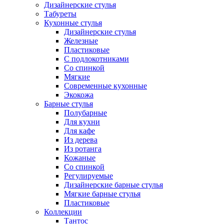
Дизайнерские стулья
Табуреты
Кухонные стулья
Дизайнерские стулья
Железные
Пластиковые
С подлокотниками
Со спинкой
Мягкие
Современные кухонные
Экокожа
Барные стулья
Полубарные
Для кухни
Для кафе
Из дерева
Из ротанга
Кожаные
Со спинкой
Регулируемые
Дизайнерские барные стулья
Мягкие барные стулья
Пластиковые
Коллекции
Тантос