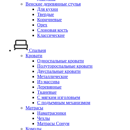
Венские деревянные стулья
Для кухни
Твердые
Коричневые
Орех
Слоновая кость
Классические
Спальня
Кровати
Односпальные кровати
Полутороспальные кровати
Двуспальные кровати
Металлические
Из массива
Деревянные
Тканевые
С мягким изголовьем
С подъемным механизмом
Матрасы
Наматрасники
Чехлы
Матрасы Сонум
Комоды