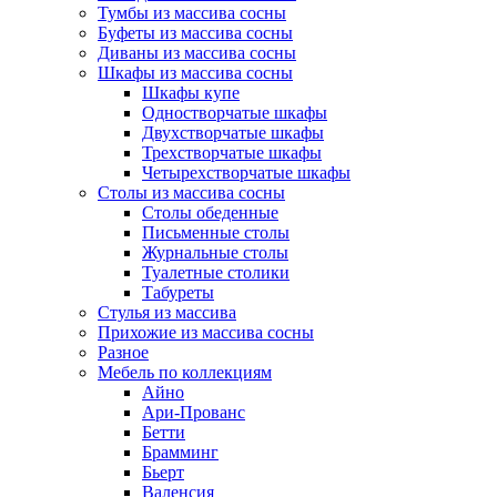
Тумбы из массива сосны
Буфеты из массива сосны
Диваны из массива сосны
Шкафы из массива сосны
Шкафы купе
Одностворчатые шкафы
Двухстворчатые шкафы
Трехстворчатые шкафы
Четырехстворчатые шкафы
Столы из массива сосны
Столы обеденные
Письменные столы
Журнальные столы
Туалетные столики
Табуреты
Стулья из массива
Прихожие из массива сосны
Разное
Мебель по коллекциям
Айно
Ари-Прованс
Бетти
Брамминг
Бьерт
Валенсия