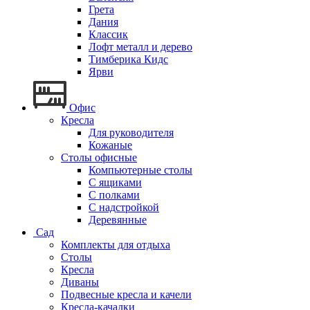
Грета
Дания
Классик
Лофт металл и дерево
Тимберика Кидс
Ярви
Офис
Кресла
Для руководителя
Кожаные
Столы офисные
Компьютерные столы
С ящиками
С полками
С надстройкой
Деревянные
Сад
Комплекты для отдыха
Столы
Кресла
Диваны
Подвесные кресла и качели
Кресла-качалки