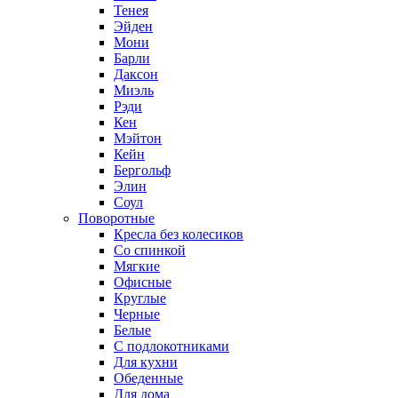
Тенея
Эйден
Мони
Барли
Даксон
Миэль
Рэди
Кен
Мэйтон
Кейн
Бергольф
Элин
Соул
Поворотные
Кресла без колесиков
Со спинкой
Мягкие
Офисные
Круглые
Черные
Белые
С подлокотниками
Для кухни
Обеденные
Для дома