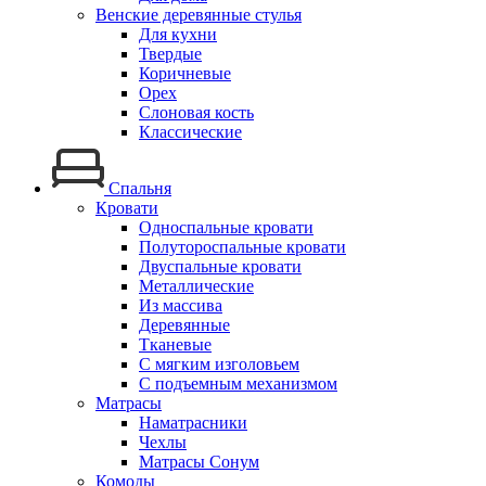
Венские деревянные стулья
Для кухни
Твердые
Коричневые
Орех
Слоновая кость
Классические
Спальня
Кровати
Односпальные кровати
Полутороспальные кровати
Двуспальные кровати
Металлические
Из массива
Деревянные
Тканевые
С мягким изголовьем
С подъемным механизмом
Матрасы
Наматрасники
Чехлы
Матрасы Сонум
Комоды