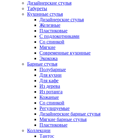
Дизайнерские стулья
Табуреты
Кухонные стулья
Дизайнерские стулья
Железные
Пластиковые
С подлокотниками
Со спинкой
Мягкие
Современные кухонные
Экокожа
Барные стулья
Полубарные
Для кухни
Для кафе
Из дерева
Из ротанга
Кожаные
Со спинкой
Регулируемые
Дизайнерские барные стулья
Мягкие барные стулья
Пластиковые
Коллекции
Тантос