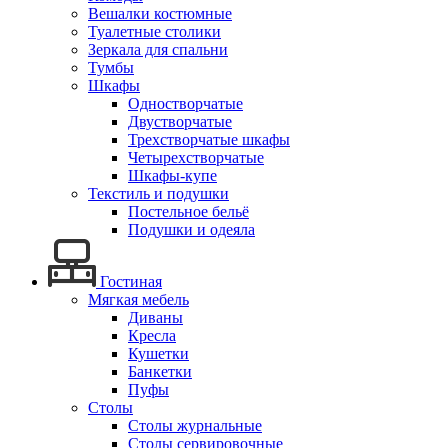
Вешалки костюмные
Туалетные столики
Зеркала для спальни
Тумбы
Шкафы
Одностворчатые
Двустворчатые
Трехстворчатые шкафы
Четырехстворчатые
Шкафы-купе
Текстиль и подушки
Постельное бельё
Подушки и одеяла
Гостиная
Мягкая мебель
Диваны
Кресла
Кушетки
Банкетки
Пуфы
Столы
Столы журнальные
Столы сервировочные