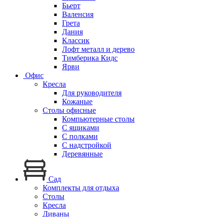
Бьерт
Валенсия
Грета
Дания
Классик
Лофт металл и дерево
Тимберика Кидс
Ярви
Офис
Кресла
Для руководителя
Кожаные
Столы офисные
Компьютерные столы
С ящиками
С полками
С надстройкой
Деревянные
Сад
Комплекты для отдыха
Столы
Кресла
Диваны