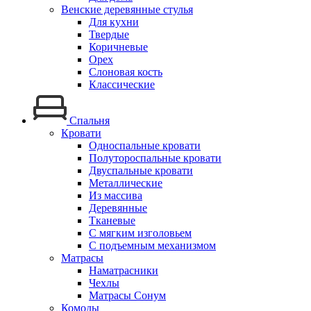
Венские деревянные стулья
Для кухни
Твердые
Коричневые
Орех
Слоновая кость
Классические
Спальня
Кровати
Односпальные кровати
Полутороспальные кровати
Двуспальные кровати
Металлические
Из массива
Деревянные
Тканевые
С мягким изголовьем
С подъемным механизмом
Матрасы
Наматрасники
Чехлы
Матрасы Сонум
Комоды