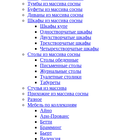
Тумбы из массива сосны
Буфеты из массива сосны
Диваны из массива сосны
Шкафы из массива сосны
Шкафы купе
Одностворчатые шкафы
Двухстворчатые шкафы
Трехстворчатые шкафы
Четырехстворчатые шкафы
Столы из массива сосны
Столы обеденные
Письменные столы
Журнальные столы
Туалетные столики
Табуреты
Стулья из массива
Прихожие из массива сосны
Разное
Мебель по коллекциям
Айно
Ари-Прованс
Бетти
Брамминг
Бьерт
Валенсия