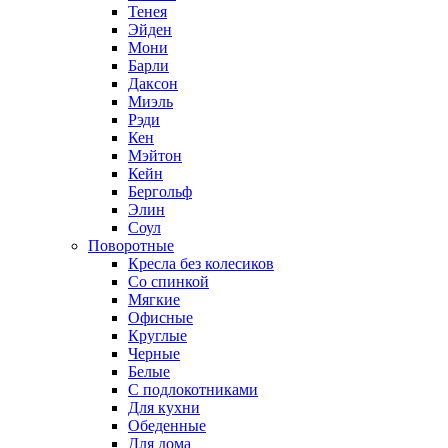
Тенея
Эйден
Мони
Барли
Даксон
Миэль
Рэди
Кен
Мэйтон
Кейн
Бергольф
Элин
Соул
Поворотные
Кресла без колесиков
Со спинкой
Мягкие
Офисные
Круглые
Черные
Белые
С подлокотниками
Для кухни
Обеденные
Для дома