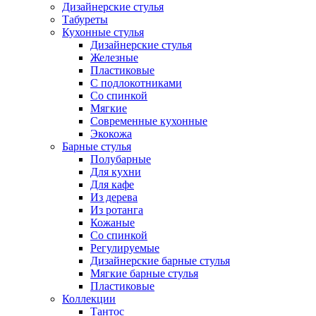
Дизайнерские стулья
Табуреты
Кухонные стулья
Дизайнерские стулья
Железные
Пластиковые
С подлокотниками
Со спинкой
Мягкие
Современные кухонные
Экокожа
Барные стулья
Полубарные
Для кухни
Для кафе
Из дерева
Из ротанга
Кожаные
Со спинкой
Регулируемые
Дизайнерские барные стулья
Мягкие барные стулья
Пластиковые
Коллекции
Тантос