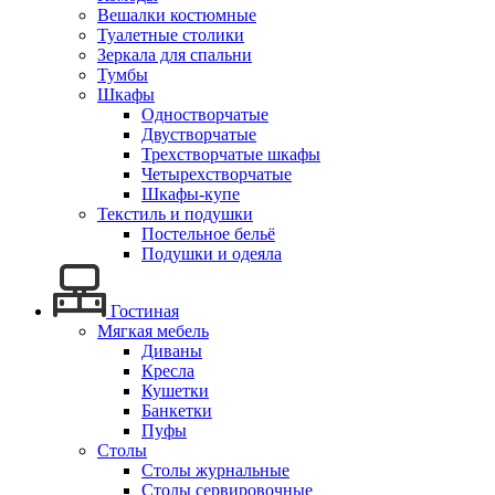
Вешалки костюмные
Туалетные столики
Зеркала для спальни
Тумбы
Шкафы
Одностворчатые
Двустворчатые
Трехстворчатые шкафы
Четырехстворчатые
Шкафы-купе
Текстиль и подушки
Постельное бельё
Подушки и одеяла
Гостиная
Мягкая мебель
Диваны
Кресла
Кушетки
Банкетки
Пуфы
Столы
Столы журнальные
Столы сервировочные