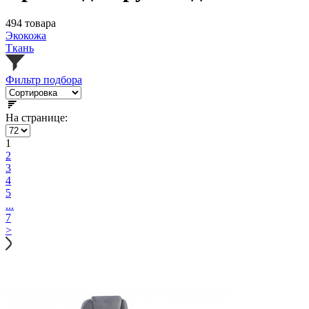
494 товара
Экокожа
Ткань
Фильтр подбора
На странице:
1
2
3
4
5
...
7
>