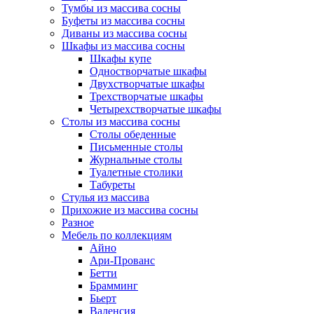
Тумбы из массива сосны
Буфеты из массива сосны
Диваны из массива сосны
Шкафы из массива сосны
Шкафы купе
Одностворчатые шкафы
Двухстворчатые шкафы
Трехстворчатые шкафы
Четырехстворчатые шкафы
Столы из массива сосны
Столы обеденные
Письменные столы
Журнальные столы
Туалетные столики
Табуреты
Стулья из массива
Прихожие из массива сосны
Разное
Мебель по коллекциям
Айно
Ари-Прованс
Бетти
Брамминг
Бьерт
Валенсия