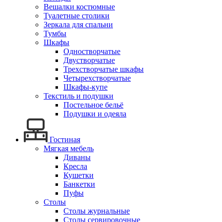
Вешалки костюмные
Туалетные столики
Зеркала для спальни
Тумбы
Шкафы
Одностворчатые
Двустворчатые
Трехстворчатые шкафы
Четырехстворчатые
Шкафы-купе
Текстиль и подушки
Постельное бельё
Подушки и одеяла
Гостиная
Мягкая мебель
Диваны
Кресла
Кушетки
Банкетки
Пуфы
Столы
Столы журнальные
Столы сервировочные