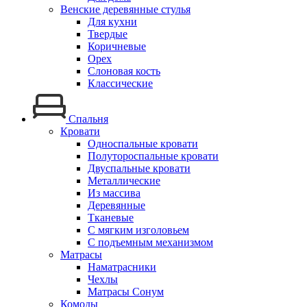
Венские деревянные стулья
Для кухни
Твердые
Коричневые
Орех
Слоновая кость
Классические
Спальня
Кровати
Односпальные кровати
Полутороспальные кровати
Двуспальные кровати
Металлические
Из массива
Деревянные
Тканевые
С мягким изголовьем
С подъемным механизмом
Матрасы
Наматрасники
Чехлы
Матрасы Сонум
Комоды