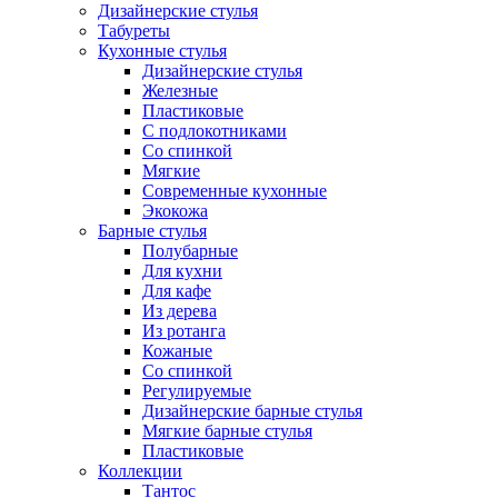
Дизайнерские стулья
Табуреты
Кухонные стулья
Дизайнерские стулья
Железные
Пластиковые
С подлокотниками
Со спинкой
Мягкие
Современные кухонные
Экокожа
Барные стулья
Полубарные
Для кухни
Для кафе
Из дерева
Из ротанга
Кожаные
Со спинкой
Регулируемые
Дизайнерские барные стулья
Мягкие барные стулья
Пластиковые
Коллекции
Тантос