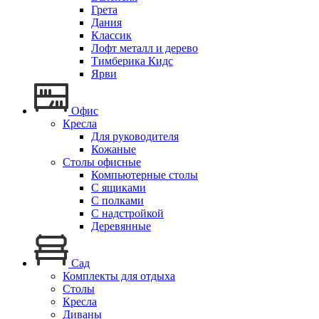
Грета
Дания
Классик
Лофт металл и дерево
Тимберика Кидс
Ярви
Офис
Кресла
Для руководителя
Кожаные
Столы офисные
Компьютерные столы
С ящиками
С полками
С надстройкой
Деревянные
Сад
Комплекты для отдыха
Столы
Кресла
Диваны