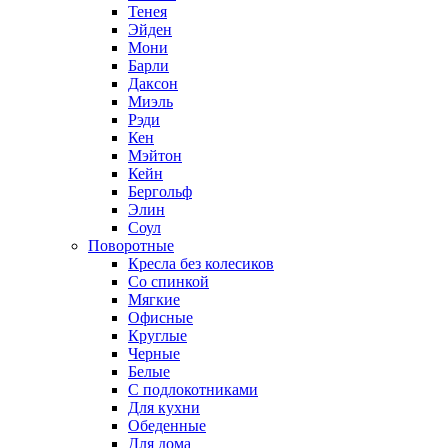
Тенея
Эйден
Мони
Барли
Даксон
Миэль
Рэди
Кен
Мэйтон
Кейн
Бергольф
Элин
Соул
Поворотные
Кресла без колесиков
Со спинкой
Мягкие
Офисные
Круглые
Черные
Белые
С подлокотниками
Для кухни
Обеденные
Для дома