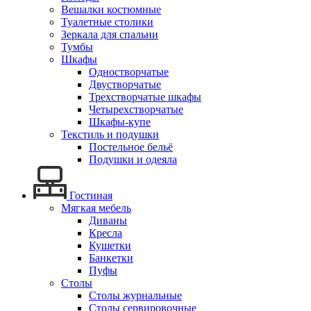
Вешалки костюмные
Туалетные столики
Зеркала для спальни
Тумбы
Шкафы
Одностворчатые
Двустворчатые
Трехстворчатые шкафы
Четырехстворчатые
Шкафы-купе
Текстиль и подушки
Постельное бельё
Подушки и одеяла
Гостиная
Мягкая мебель
Диваны
Кресла
Кушетки
Банкетки
Пуфы
Столы
Столы журнальные
Столы сервировочные