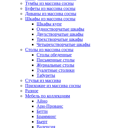
Тумбы из массива сосны
Буфеты из массива сосны
Диваны из массива сосны
Шкафы из массива сосны
Шкафы купе
Одностворчатые шкафы
Двухстворчатые шкафы
Трехстворчатые шкафы
Четырехстворчатые шкафы
Столы из массива сосны
Столы обеденные
Письменные столы
Журнальные столы
Туалетные столики
Табуреты
Стулья из массива
Прихожие из массива сосны
Разное
Мебель по коллекциям
Айно
Ари-Прованс
Бетти
Брамминг
Бьерт
Валенсия