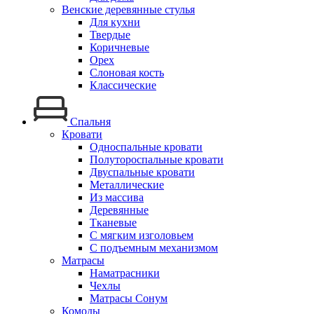
Венские деревянные стулья
Для кухни
Твердые
Коричневые
Орех
Слоновая кость
Классические
Спальня
Кровати
Односпальные кровати
Полутороспальные кровати
Двуспальные кровати
Металлические
Из массива
Деревянные
Тканевые
С мягким изголовьем
С подъемным механизмом
Матрасы
Наматрасники
Чехлы
Матрасы Сонум
Комоды