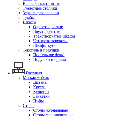
Вешалки костюмные
Туалетные столики
Зеркала для спальни
Тумбы
Шкафы
Одностворчатые
Двустворчатые
Трехстворчатые шкафы
Четырехстворчатые
Шкафы-купе
Текстиль и подушки
Постельное бельё
Подушки и одеяла
Гостиная
Мягкая мебель
Диваны
Кресла
Кушетки
Банкетки
Пуфы
Столы
Столы журнальные
Столы сервировочные