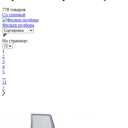
778 товаров
Со спинкой
Фильтр подбора
На странице:
1
2
3
4
5
...
11
>