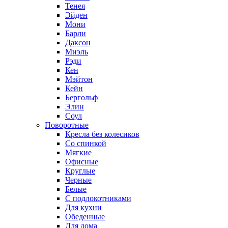
Тенея
Эйден
Мони
Барли
Даксон
Миэль
Рэди
Кен
Мэйтон
Кейн
Бергольф
Элин
Соул
Поворотные
Кресла без колесиков
Со спинкой
Мягкие
Офисные
Круглые
Черные
Белые
С подлокотниками
Для кухни
Обеденные
Для дома