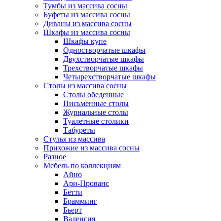
Тумбы из массива сосны
Буфеты из массива сосны
Диваны из массива сосны
Шкафы из массива сосны
Шкафы купе
Одностворчатые шкафы
Двухстворчатые шкафы
Трехстворчатые шкафы
Четырехстворчатые шкафы
Столы из массива сосны
Столы обеденные
Письменные столы
Журнальные столы
Туалетные столики
Табуреты
Стулья из массива
Прихожие из массива сосны
Разное
Мебель по коллекциям
Айно
Ари-Прованс
Бетти
Брамминг
Бьерт
Валенсия