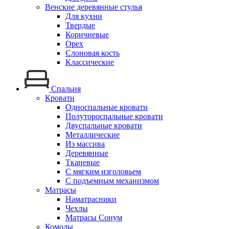
Венские деревянные стулья
Для кухни
Твердые
Коричневые
Орех
Слоновая кость
Классические
Спальня
Кровати
Односпальные кровати
Полутороспальные кровати
Двуспальные кровати
Металлические
Из массива
Деревянные
Тканевые
С мягким изголовьем
С подъемным механизмом
Матрасы
Наматрасники
Чехлы
Матрасы Сонум
Комоды