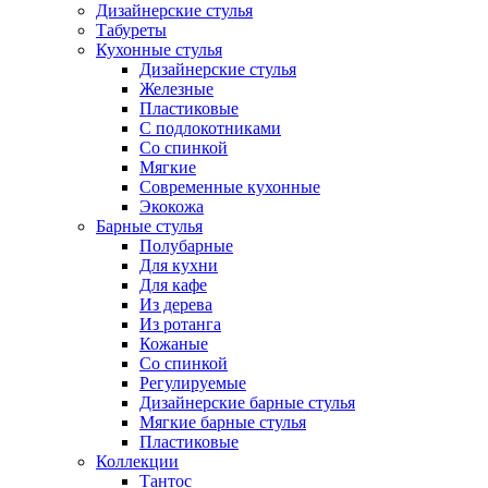
Дизайнерские стулья
Табуреты
Кухонные стулья
Дизайнерские стулья
Железные
Пластиковые
С подлокотниками
Со спинкой
Мягкие
Современные кухонные
Экокожа
Барные стулья
Полубарные
Для кухни
Для кафе
Из дерева
Из ротанга
Кожаные
Со спинкой
Регулируемые
Дизайнерские барные стулья
Мягкие барные стулья
Пластиковые
Коллекции
Тантос