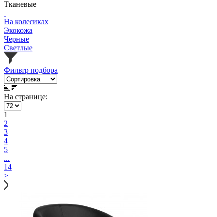
Тканевые
На колесиках
Экокожа
Черные
Светлые
Фильтр подбора
На странице:
1
2
3
4
5
...
14
>