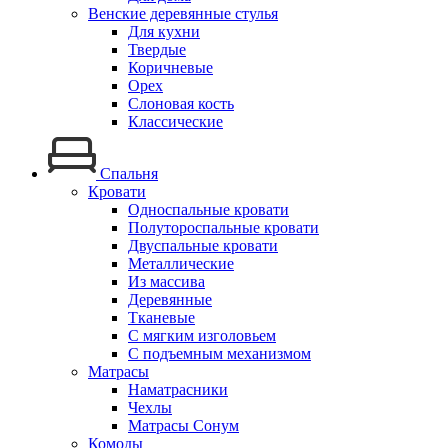
Венские деревянные стулья
Для кухни
Твердые
Коричневые
Орех
Слоновая кость
Классические
Спальня
Кровати
Односпальные кровати
Полутороспальные кровати
Двуспальные кровати
Металлические
Из массива
Деревянные
Тканевые
С мягким изголовьем
С подъемным механизмом
Матрасы
Наматрасники
Чехлы
Матрасы Сонум
Комоды