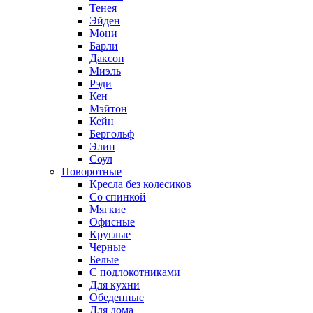
Тенея
Эйден
Мони
Барли
Даксон
Миэль
Рэди
Кен
Мэйтон
Кейн
Бергольф
Элин
Соул
Поворотные
Кресла без колесиков
Со спинкой
Мягкие
Офисные
Круглые
Черные
Белые
С подлокотниками
Для кухни
Обеденные
Для дома