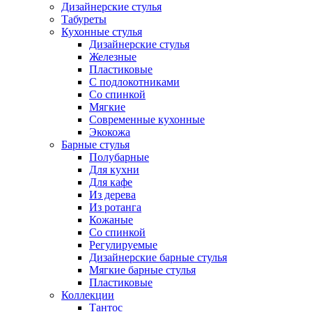
Дизайнерские стулья
Табуреты
Кухонные стулья
Дизайнерские стулья
Железные
Пластиковые
С подлокотниками
Со спинкой
Мягкие
Современные кухонные
Экокожа
Барные стулья
Полубарные
Для кухни
Для кафе
Из дерева
Из ротанга
Кожаные
Со спинкой
Регулируемые
Дизайнерские барные стулья
Мягкие барные стулья
Пластиковые
Коллекции
Тантос