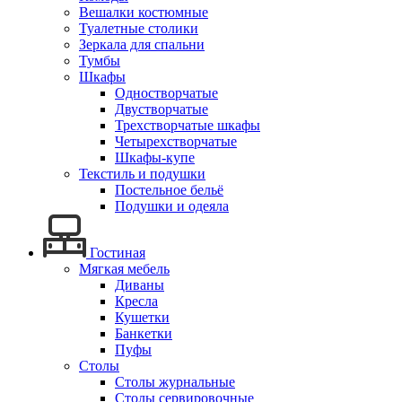
Вешалки костюмные
Туалетные столики
Зеркала для спальни
Тумбы
Шкафы
Одностворчатые
Двустворчатые
Трехстворчатые шкафы
Четырехстворчатые
Шкафы-купе
Текстиль и подушки
Постельное бельё
Подушки и одеяла
Гостиная
Мягкая мебель
Диваны
Кресла
Кушетки
Банкетки
Пуфы
Столы
Столы журнальные
Столы сервировочные