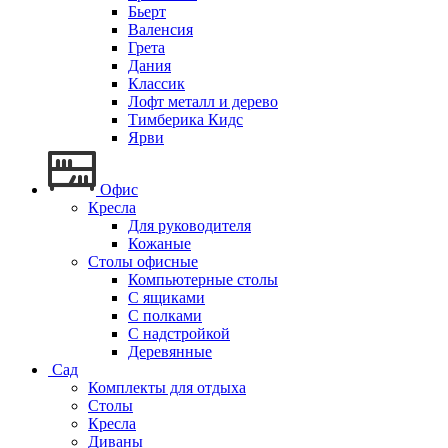
Бьерт
Валенсия
Грета
Дания
Классик
Лофт металл и дерево
Тимберика Кидс
Ярви
Офис
Кресла
Для руководителя
Кожаные
Столы офисные
Компьютерные столы
С ящиками
С полками
С надстройкой
Деревянные
Сад
Комплекты для отдыха
Столы
Кресла
Диваны