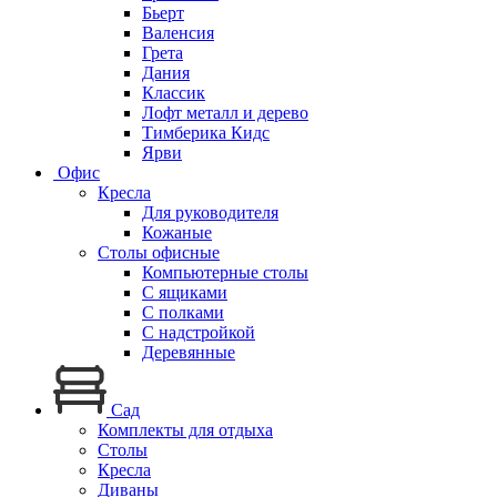
Бьерт
Валенсия
Грета
Дания
Классик
Лофт металл и дерево
Тимберика Кидс
Ярви
Офис
Кресла
Для руководителя
Кожаные
Столы офисные
Компьютерные столы
С ящиками
С полками
С надстройкой
Деревянные
Сад
Комплекты для отдыха
Столы
Кресла
Диваны