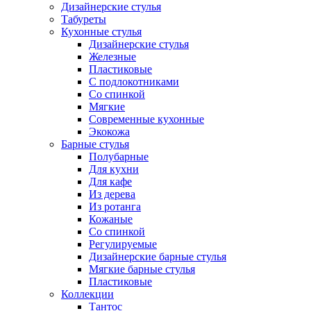
Дизайнерские стулья
Табуреты
Кухонные стулья
Дизайнерские стулья
Железные
Пластиковые
С подлокотниками
Со спинкой
Мягкие
Современные кухонные
Экокожа
Барные стулья
Полубарные
Для кухни
Для кафе
Из дерева
Из ротанга
Кожаные
Со спинкой
Регулируемые
Дизайнерские барные стулья
Мягкие барные стулья
Пластиковые
Коллекции
Тантос