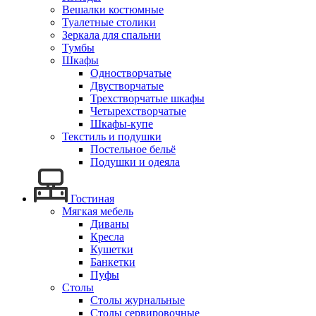
Вешалки костюмные
Туалетные столики
Зеркала для спальни
Тумбы
Шкафы
Одностворчатые
Двустворчатые
Трехстворчатые шкафы
Четырехстворчатые
Шкафы-купе
Текстиль и подушки
Постельное бельё
Подушки и одеяла
Гостиная
Мягкая мебель
Диваны
Кресла
Кушетки
Банкетки
Пуфы
Столы
Столы журнальные
Столы сервировочные