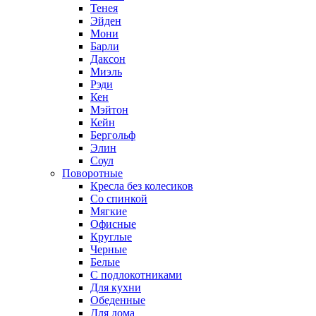
Тенея
Эйден
Мони
Барли
Даксон
Миэль
Рэди
Кен
Мэйтон
Кейн
Бергольф
Элин
Соул
Поворотные
Кресла без колесиков
Со спинкой
Мягкие
Офисные
Круглые
Черные
Белые
С подлокотниками
Для кухни
Обеденные
Для дома