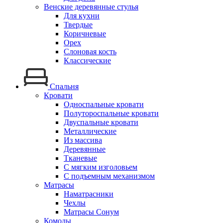
Венские деревянные стулья
Для кухни
Твердые
Коричневые
Орех
Слоновая кость
Классические
Спальня
Кровати
Односпальные кровати
Полутороспальные кровати
Двуспальные кровати
Металлические
Из массива
Деревянные
Тканевые
С мягким изголовьем
С подъемным механизмом
Матрасы
Наматрасники
Чехлы
Матрасы Сонум
Комоды