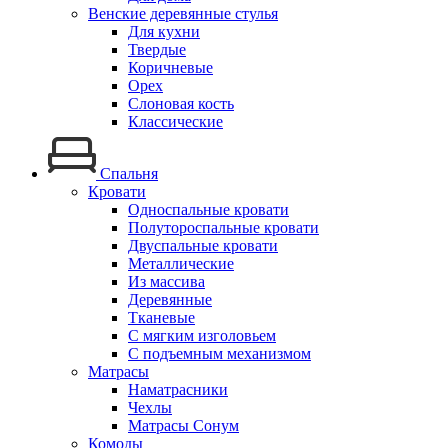
Венские деревянные стулья
Для кухни
Твердые
Коричневые
Орех
Слоновая кость
Классические
Спальня
Кровати
Односпальные кровати
Полутороспальные кровати
Двуспальные кровати
Металлические
Из массива
Деревянные
Тканевые
С мягким изголовьем
С подъемным механизмом
Матрасы
Наматрасники
Чехлы
Матрасы Сонум
Комоды