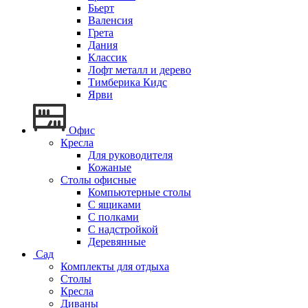
Бьерт
Валенсия
Грета
Дания
Классик
Лофт металл и дерево
Тимберика Кидс
Ярви
Офис
Кресла
Для руководителя
Кожаные
Столы офисные
Компьютерные столы
С ящиками
С полками
С надстройкой
Деревянные
Сад
Комплекты для отдыха
Столы
Кресла
Диваны