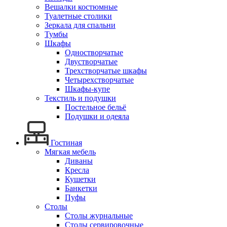
Вешалки костюмные
Туалетные столики
Зеркала для спальни
Тумбы
Шкафы
Одностворчатые
Двустворчатые
Трехстворчатые шкафы
Четырехстворчатые
Шкафы-купе
Текстиль и подушки
Постельное бельё
Подушки и одеяла
Гостиная
Мягкая мебель
Диваны
Кресла
Кушетки
Банкетки
Пуфы
Столы
Столы журнальные
Столы сервировочные