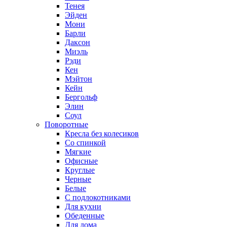
Тенея
Эйден
Мони
Барли
Даксон
Миэль
Рэди
Кен
Мэйтон
Кейн
Бергольф
Элин
Соул
Поворотные
Кресла без колесиков
Со спинкой
Мягкие
Офисные
Круглые
Черные
Белые
С подлокотниками
Для кухни
Обеденные
Для дома