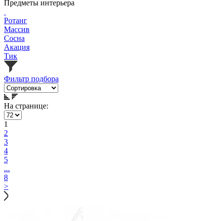
Предметы интерьера
Ротанг
Массив
Сосна
Акация
Тик
Фильтр подбора
На странице:
1
2
3
4
5
...
8
>