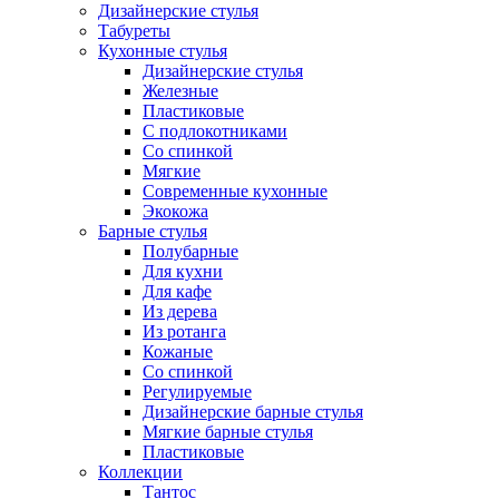
Дизайнерские стулья
Табуреты
Кухонные стулья
Дизайнерские стулья
Железные
Пластиковые
С подлокотниками
Со спинкой
Мягкие
Современные кухонные
Экокожа
Барные стулья
Полубарные
Для кухни
Для кафе
Из дерева
Из ротанга
Кожаные
Со спинкой
Регулируемые
Дизайнерские барные стулья
Мягкие барные стулья
Пластиковые
Коллекции
Тантос