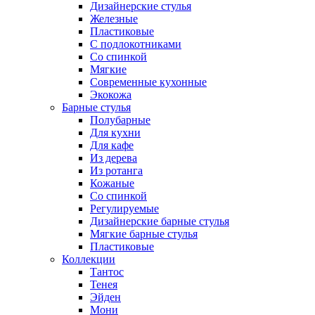
Дизайнерские стулья
Железные
Пластиковые
С подлокотниками
Со спинкой
Мягкие
Современные кухонные
Экокожа
Барные стулья
Полубарные
Для кухни
Для кафе
Из дерева
Из ротанга
Кожаные
Со спинкой
Регулируемые
Дизайнерские барные стулья
Мягкие барные стулья
Пластиковые
Коллекции
Тантос
Тенея
Эйден
Мони