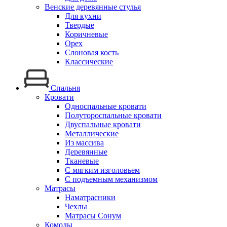
Венские деревянные стулья
Для кухни
Твердые
Коричневые
Орех
Слоновая кость
Классические
Спальня
Кровати
Односпальные кровати
Полутороспальные кровати
Двуспальные кровати
Металлические
Из массива
Деревянные
Тканевые
С мягким изголовьем
С подъемным механизмом
Матрасы
Наматрасники
Чехлы
Матрасы Сонум
Комоды