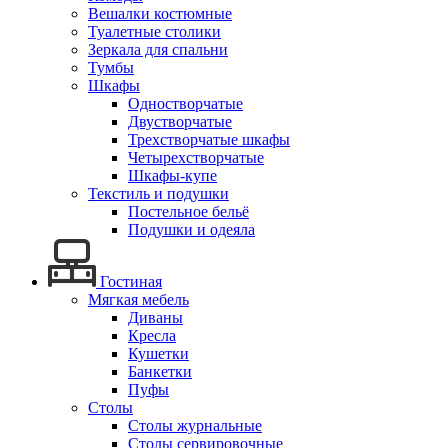
Вешалки костюмные
Туалетные столики
Зеркала для спальни
Тумбы
Шкафы
Одностворчатые
Двустворчатые
Трехстворчатые шкафы
Четырехстворчатые
Шкафы-купе
Текстиль и подушки
Постельное бельё
Подушки и одеяла
Гостиная
Мягкая мебель
Диваны
Кресла
Кушетки
Банкетки
Пуфы
Столы
Столы журнальные
Столы сервировочные