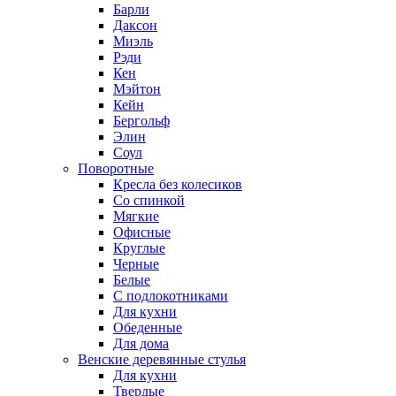
Барли
Даксон
Миэль
Рэди
Кен
Мэйтон
Кейн
Бергольф
Элин
Соул
Поворотные
Кресла без колесиков
Со спинкой
Мягкие
Офисные
Круглые
Черные
Белые
С подлокотниками
Для кухни
Обеденные
Для дома
Венские деревянные стулья
Для кухни
Твердые