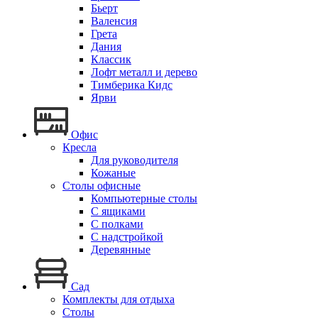
Бьерт
Валенсия
Грета
Дания
Классик
Лофт металл и дерево
Тимберика Кидс
Ярви
Офис
Кресла
Для руководителя
Кожаные
Столы офисные
Компьютерные столы
С ящиками
С полками
С надстройкой
Деревянные
Сад
Комплекты для отдыха
Столы