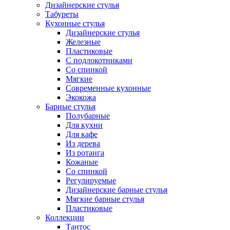
Дизайнерские стулья
Табуреты
Кухонные стулья
Дизайнерские стулья
Железные
Пластиковые
С подлокотниками
Со спинкой
Мягкие
Современные кухонные
Экокожа
Барные стулья
Полубарные
Для кухни
Для кафе
Из дерева
Из ротанга
Кожаные
Со спинкой
Регулируемые
Дизайнерские барные стулья
Мягкие барные стулья
Пластиковые
Коллекции
Тантос