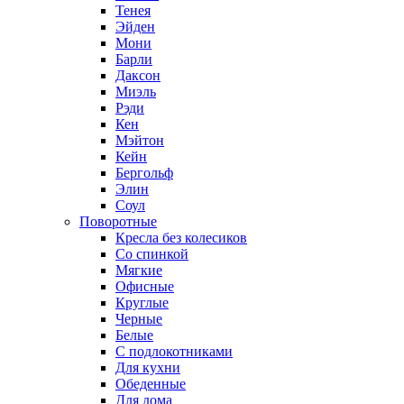
Тенея
Эйден
Мони
Барли
Даксон
Миэль
Рэди
Кен
Мэйтон
Кейн
Бергольф
Элин
Соул
Поворотные
Кресла без колесиков
Со спинкой
Мягкие
Офисные
Круглые
Черные
Белые
С подлокотниками
Для кухни
Обеденные
Для дома