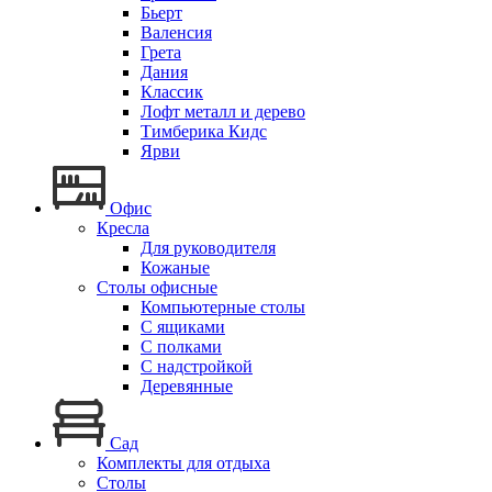
Бьерт
Валенсия
Грета
Дания
Классик
Лофт металл и дерево
Тимберика Кидс
Ярви
Офис
Кресла
Для руководителя
Кожаные
Столы офисные
Компьютерные столы
С ящиками
С полками
С надстройкой
Деревянные
Сад
Комплекты для отдыха
Столы