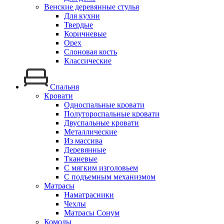
Венские деревянные стулья
Для кухни
Твердые
Коричневые
Орех
Слоновая кость
Классические
Спальня
Кровати
Односпальные кровати
Полутороспальные кровати
Двуспальные кровати
Металлические
Из массива
Деревянные
Тканевые
С мягким изголовьем
С подъемным механизмом
Матрасы
Наматрасники
Чехлы
Матрасы Сонум
Комоды