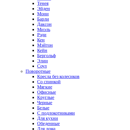
Тенея
Эйден
Мони
Барли
Даксон
Миэль
Рэди
Кен
Мэйтон
Кейн
Бергольф
Элин
Соул
Поворотные
Кресла без колесиков
Со спинкой
Мягкие
Офисные
Круглые
Черные
Белые
С подлокотниками
Для кухни
Обеденные
Для дома