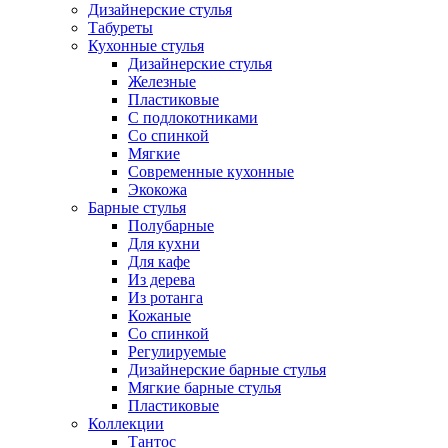
Дизайнерские стулья
Табуреты
Кухонные стулья
Дизайнерские стулья
Железные
Пластиковые
С подлокотниками
Со спинкой
Мягкие
Современные кухонные
Экокожа
Барные стулья
Полубарные
Для кухни
Для кафе
Из дерева
Из ротанга
Кожаные
Со спинкой
Регулируемые
Дизайнерские барные стулья
Мягкие барные стулья
Пластиковые
Коллекции
Тантос