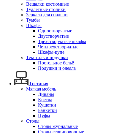
Вешалки костюмные
Туалетные столики
Зеркала для спальни
Тумбы
Шкафы
Одностворчатые
Двустворчатые
Трехстворчатые шкафы
Четырехстворчатые
Шкафы-купе
Текстиль и подушки
Постельное бельё
Подушки и одеяла
Гостиная
Мягкая мебель
Диваны
Кресла
Кушетки
Банкетки
Пуфы
Столы
Столы журнальные
Столы сервировочные