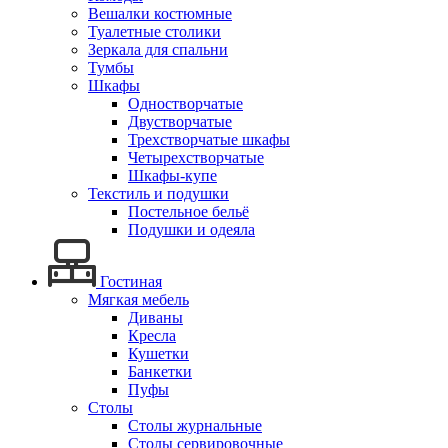
Вешалки костюмные
Туалетные столики
Зеркала для спальни
Тумбы
Шкафы
Одностворчатые
Двустворчатые
Трехстворчатые шкафы
Четырехстворчатые
Шкафы-купе
Текстиль и подушки
Постельное бельё
Подушки и одеяла
Гостиная
Мягкая мебель
Диваны
Кресла
Кушетки
Банкетки
Пуфы
Столы
Столы журнальные
Столы сервировочные