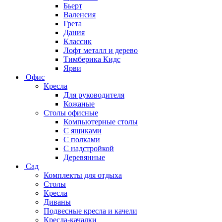
Бьерт
Валенсия
Грета
Дания
Классик
Лофт металл и дерево
Тимберика Кидс
Ярви
Офис
Кресла
Для руководителя
Кожаные
Столы офисные
Компьютерные столы
С ящиками
С полками
С надстройкой
Деревянные
Сад
Комплекты для отдыха
Столы
Кресла
Диваны
Подвесные кресла и качели
Кресла-качалки