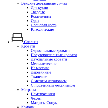
Венские деревянные стулья
Для кухни
Твердые
Коричневые
Орех
Слоновая кость
Классические
Спальня
Кровати
Односпальные кровати
Полутороспальные кровати
Двуспальные кровати
Металлические
Из массива
Деревянные
Тканевые
С мягким изголовьем
С подъемным механизмом
Матрасы
Наматрасники
Чехлы
Матрасы Сонум
Комоды