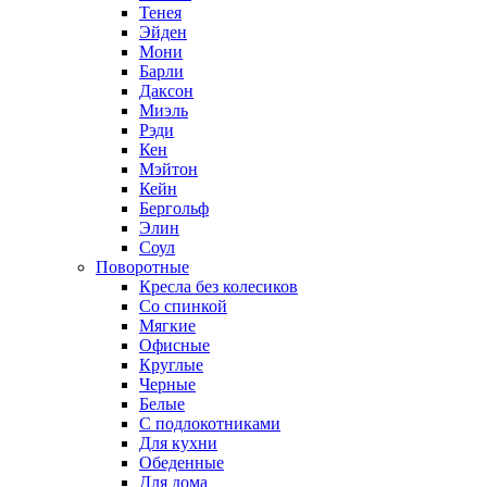
Тенея
Эйден
Мони
Барли
Даксон
Миэль
Рэди
Кен
Мэйтон
Кейн
Бергольф
Элин
Соул
Поворотные
Кресла без колесиков
Со спинкой
Мягкие
Офисные
Круглые
Черные
Белые
С подлокотниками
Для кухни
Обеденные
Для дома