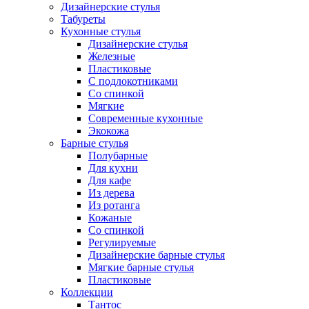
Дизайнерские стулья
Табуреты
Кухонные стулья
Дизайнерские стулья
Железные
Пластиковые
С подлокотниками
Со спинкой
Мягкие
Современные кухонные
Экокожа
Барные стулья
Полубарные
Для кухни
Для кафе
Из дерева
Из ротанга
Кожаные
Со спинкой
Регулируемые
Дизайнерские барные стулья
Мягкие барные стулья
Пластиковые
Коллекции
Тантос