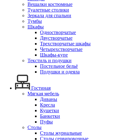
Вешалки костюмные
Туалетные столики
Зеркала для спальни
Тумбы
Шкафы
Одностворчатые
Двустворчатые
Трехстворчатые шкафы
Четырехстворчатые
Шкафы-купе
Текстиль и подушки
Постельное бельё
Подушки и одеяла
Гостиная
Мягкая мебель
Диваны
Кресла
Кушетки
Банкетки
Пуфы
Столы
Столы журнальные
Столы сервировочные