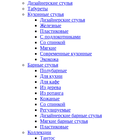
Дизайнерские стулья
Табуреты
Кухонные стулья
Дизайнерские стулья
Железные
Пластиковые
С подлокотниками
Со спинкой
Мягкие
Современные кухонные
Экокожа
Барные стулья
Полубарные
Для кухни
Для кафе
Из дерева
Из ротанга
Кожаные
Со спинкой
Регулируемые
Дизайнерские барные стулья
Мягкие барные стулья
Пластиковые
Коллекции
Тантос