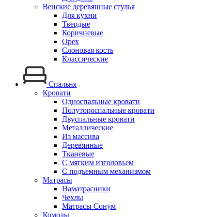
Венские деревянные стулья
Для кухни
Твердые
Коричневые
Орех
Слоновая кость
Классические
Спальня
Кровати
Односпальные кровати
Полутороспальные кровати
Двуспальные кровати
Металлические
Из массива
Деревянные
Тканевые
С мягким изголовьем
С подъемным механизмом
Матрасы
Наматрасники
Чехлы
Матрасы Сонум
Комоды