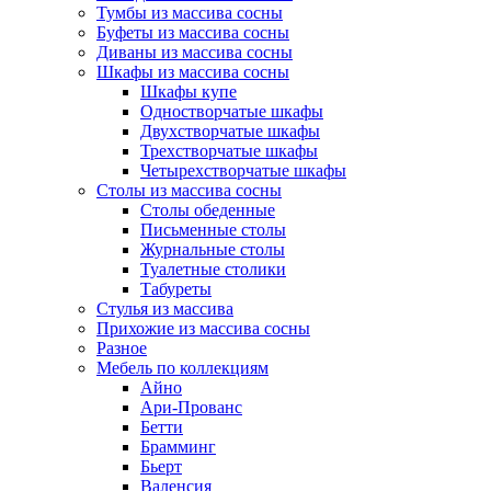
Тумбы из массива сосны
Буфеты из массива сосны
Диваны из массива сосны
Шкафы из массива сосны
Шкафы купе
Одностворчатые шкафы
Двухстворчатые шкафы
Трехстворчатые шкафы
Четырехстворчатые шкафы
Столы из массива сосны
Столы обеденные
Письменные столы
Журнальные столы
Туалетные столики
Табуреты
Стулья из массива
Прихожие из массива сосны
Разное
Мебель по коллекциям
Айно
Ари-Прованс
Бетти
Брамминг
Бьерт
Валенсия