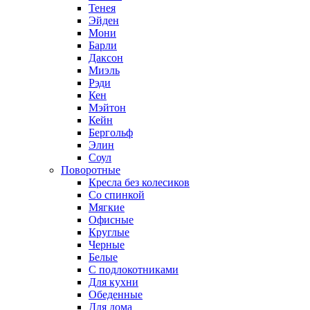
Тенея
Эйден
Мони
Барли
Даксон
Миэль
Рэди
Кен
Мэйтон
Кейн
Бергольф
Элин
Соул
Поворотные
Кресла без колесиков
Со спинкой
Мягкие
Офисные
Круглые
Черные
Белые
С подлокотниками
Для кухни
Обеденные
Для дома