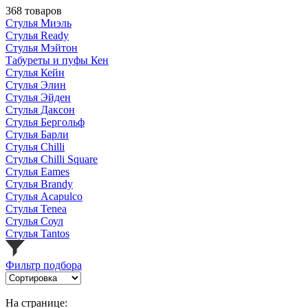
368 товаров
Стулья Миэль
Стулья Ready
Стулья Мэйтон
Табуреты и пуфы Кен
Стулья Кейн
Стулья Элин
Стулья Эйден
Стулья Даксон
Стулья Бергольф
Стулья Барли
Стулья Chilli
Стулья Chilli Square
Стулья Eames
Стулья Brandy
Стулья Acapulco
Стулья Tenea
Стулья Соул
Стулья Tantos
Фильтр подбора
На странице: