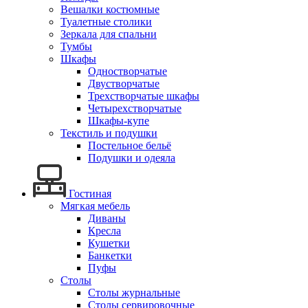
Вешалки костюмные
Туалетные столики
Зеркала для спальни
Тумбы
Шкафы
Одностворчатые
Двустворчатые
Трехстворчатые шкафы
Четырехстворчатые
Шкафы-купе
Текстиль и подушки
Постельное бельё
Подушки и одеяла
Гостиная
Мягкая мебель
Диваны
Кресла
Кушетки
Банкетки
Пуфы
Столы
Столы журнальные
Столы сервировочные