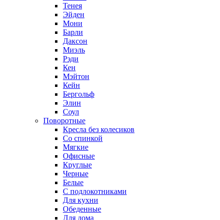
Тенея
Эйден
Мони
Барли
Даксон
Миэль
Рэди
Кен
Мэйтон
Кейн
Бергольф
Элин
Соул
Поворотные
Кресла без колесиков
Со спинкой
Мягкие
Офисные
Круглые
Черные
Белые
С подлокотниками
Для кухни
Обеденные
Для дома