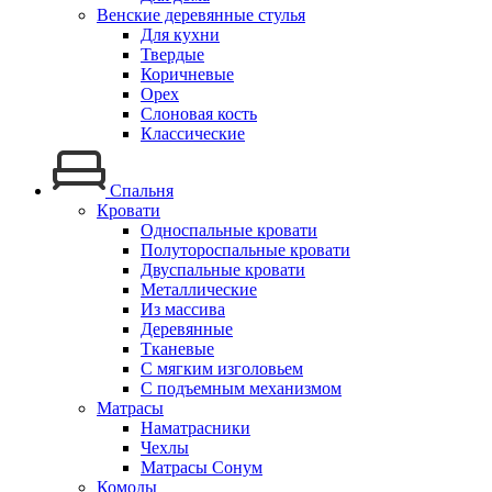
Венские деревянные стулья
Для кухни
Твердые
Коричневые
Орех
Слоновая кость
Классические
Спальня
Кровати
Односпальные кровати
Полутороспальные кровати
Двуспальные кровати
Металлические
Из массива
Деревянные
Тканевые
С мягким изголовьем
С подъемным механизмом
Матрасы
Наматрасники
Чехлы
Матрасы Сонум
Комоды