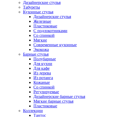
Дизайнерские стулья
Табуреты
Кухонные стулья
Дизайнерские стулья
Железные
Пластиковые
С подлокотниками
Со спинкой
Мягкие
Современные кухонные
Экокожа
Барные стулья
Полубарные
Для кухни
Для кафе
Из дерева
Из ротанга
Кожаные
Со спинкой
Регулируемые
Дизайнерские барные стулья
Мягкие барные стулья
Пластиковые
Коллекции
Тантос