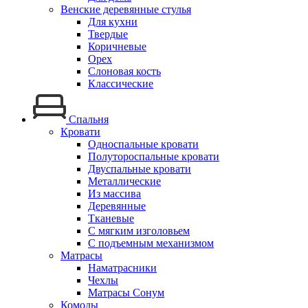
Венские деревянные стулья
Для кухни
Твердые
Коричневые
Орех
Слоновая кость
Классические
Спальня
Кровати
Односпальные кровати
Полутороспальные кровати
Двуспальные кровати
Металлические
Из массива
Деревянные
Тканевые
С мягким изголовьем
С подъемным механизмом
Матрасы
Наматрасники
Чехлы
Матрасы Сонум
Комоды