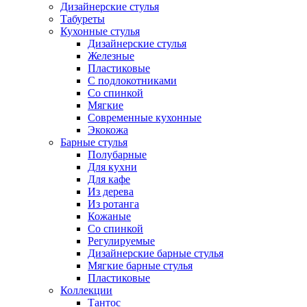
Дизайнерские стулья
Табуреты
Кухонные стулья
Дизайнерские стулья
Железные
Пластиковые
С подлокотниками
Со спинкой
Мягкие
Современные кухонные
Экокожа
Барные стулья
Полубарные
Для кухни
Для кафе
Из дерева
Из ротанга
Кожаные
Со спинкой
Регулируемые
Дизайнерские барные стулья
Мягкие барные стулья
Пластиковые
Коллекции
Тантос