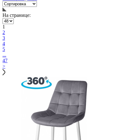
На странице:
1
2
3
4
5
...
47
>