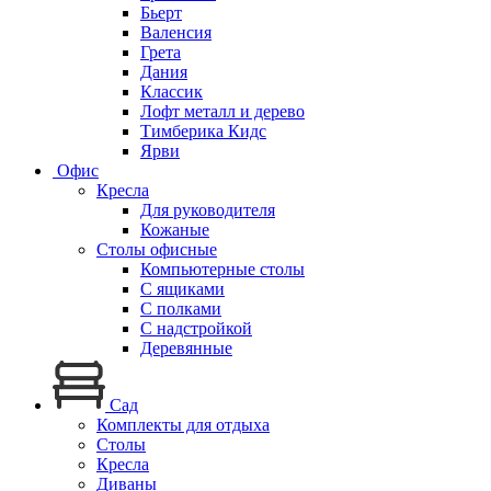
Бьерт
Валенсия
Грета
Дания
Классик
Лофт металл и дерево
Тимберика Кидс
Ярви
Офис
Кресла
Для руководителя
Кожаные
Столы офисные
Компьютерные столы
С ящиками
С полками
С надстройкой
Деревянные
Сад
Комплекты для отдыха
Столы
Кресла
Диваны