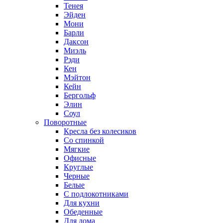
Тенея
Эйден
Мони
Барли
Даксон
Миэль
Рэди
Кен
Мэйтон
Кейн
Бергольф
Элин
Соул
Поворотные
Кресла без колесиков
Со спинкой
Мягкие
Офисные
Круглые
Черные
Белые
С подлокотниками
Для кухни
Обеденные
Для дома