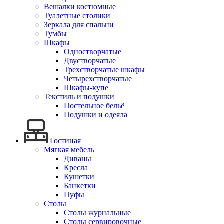
Вешалки костюмные
Туалетные столики
Зеркала для спальни
Тумбы
Шкафы
Одностворчатые
Двустворчатые
Трехстворчатые шкафы
Четырехстворчатые
Шкафы-купе
Текстиль и подушки
Постельное бельё
Подушки и одеяла
Гостиная
Мягкая мебель
Диваны
Кресла
Кушетки
Банкетки
Пуфы
Столы
Столы журнальные
Столы сервировочные