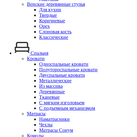
Венские деревянные стулья
Для кухни
Твердые
Коричневые
Орех
Слоновая кость
Классические
Спальня
Кровати
Односпальные кровати
Полутороспальные кровати
Двуспальные кровати
Металлические
Из массива
Деревянные
Тканевые
С мягким изголовьем
С подъемным механизмом
Матрасы
Наматрасники
Чехлы
Матрасы Сонум
Комоды