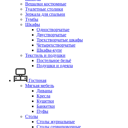
Вешалки костюмные
Туалетные столики
Зеркала для спальни
Тумбы
Шкафы
Одностворчатые
Двустворчатые
Трехстворчатые шкафы
Четырехстворчатые
Шкафы-купе
Текстиль и подушки
Постельное бельё
Подушки и одеяла
Гостиная
Мягкая мебель
Диваны
Кресла
Кушетки
Банкетки
Пуфы
Столы
Столы журнальные
Столы сервировочные