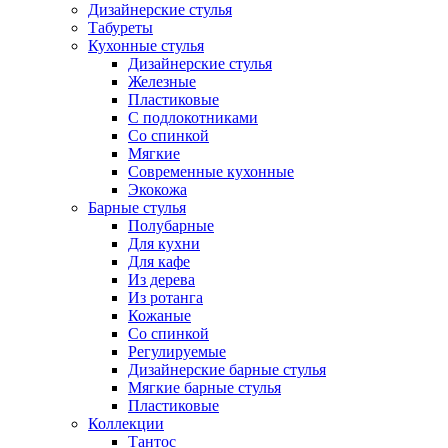
Дизайнерские стулья
Табуреты
Кухонные стулья
Дизайнерские стулья
Железные
Пластиковые
С подлокотниками
Со спинкой
Мягкие
Современные кухонные
Экокожа
Барные стулья
Полубарные
Для кухни
Для кафе
Из дерева
Из ротанга
Кожаные
Со спинкой
Регулируемые
Дизайнерские барные стулья
Мягкие барные стулья
Пластиковые
Коллекции
Тантос