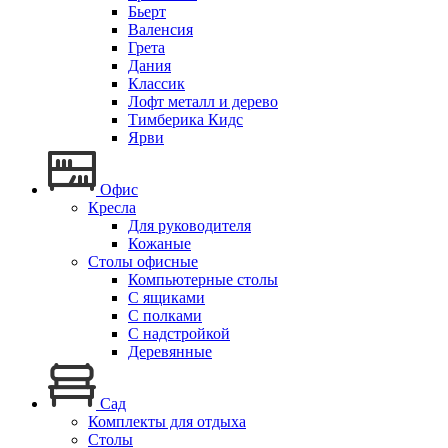
Бьерт
Валенсия
Грета
Дания
Классик
Лофт металл и дерево
Тимберика Кидс
Ярви
Офис
Кресла
Для руководителя
Кожаные
Столы офисные
Компьютерные столы
С ящиками
С полками
С надстройкой
Деревянные
Сад
Комплекты для отдыха
Столы