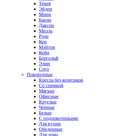
Тенея
Эйден
Мони
Барли
Даксон
Миэль
Рэди
Кен
Мэйтон
Кейн
Бергольф
Элин
Соул
Поворотные
Кресла без колесиков
Со спинкой
Мягкие
Офисные
Круглые
Черные
Белые
С подлокотниками
Для кухни
Обеденные
Для дома